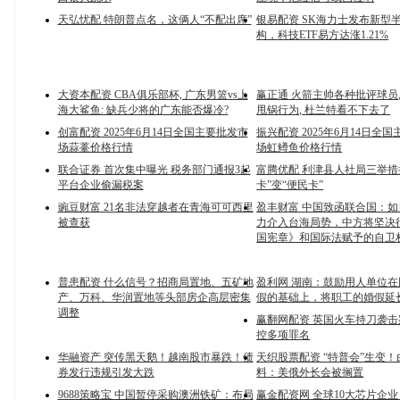
天弘忧配 特朗普点名，这俩人“不配出席”
银易配资 SK海力士发布新型
构，科技ETF易方达涨1.21%
大资本配资 CBA俱乐部杯, 广东男篮vs上
赢正通 火箭主帅各种批评球员,
海大鲨鱼: 缺兵少将的广东能否爆冷?
甩锅行为, 杜兰特看不下去了
创富配资 2025年6月14日全国主要批发市
振兴配资 2025年6月14日全
场蒜薹价格行情
场虹鳟鱼价格行情
联合证券 首次集中曝光 税务部门通报3起
富腾优配 利津县人社局三举措
平台企业偷漏税案
卡”变“便民卡”
豌豆财富 21名非法穿越者在青海可可西里
盈丰财富 中国致函联合国：
被查获
力介入台海局势，中方将坚决
国宪章》和国际法赋予的自卫
普患配资 什么信号？招商局置地、五矿地
盈利网 湖南：鼓励用人单位
产、万科、华润置地等头部房企高层密集
假的基础上，将职工的婚假延长
调整
赢翻网配资 英国火车持刀袭
控多项罪名
华融资产 突传黑天鹅！越南股市暴跌！债
天织股票配资 “特普会”生变
券发行违规引发大跌
料：美俄外长会被搁置
9688策略宝 中国暂停采购澳洲铁矿：布局
赢金配资网 全球10大芯片企业