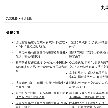
九龙
九龙证券
»
站点地图
最新文章
德恒财富 精选足篮专家:白衣解球7连红
优益配 195期邱少波快乐8预
+12中10 玉姐说彩4连红
分析
中玉束哈 杨瀚森回归首秀表现略显挣扎,
博远配资 嚯! 买断! 快船0秒跟
你认为该如何调整?
冠军来了
欧皇证券 斯诺克战报: 2位&quot;中国战神
交易鑫优配 前国乒: 樊振东若
&quot;连输14局, 斯佳辉惨败, 肖国栋大崩
卖1个亿 他做事比参加世乒赛
盘
掌上世界 哈达威快攻单手劈扣打
拿6分, 掘金追至25-30落后太阳
博大策略 “疯三”首周打完, 谁行情暴涨? 谁
股民钱包 伊朗外交部发言人
又顺位下滑?
高官“有良知”
东南配资 中国化工装备有限公司原副总经
嘉正网 34岁及以上球员连续20
理李东平接受审查调查
卡39场第一 詹邮科杜库上榜
钜阵资本 美联储官员发表鹰派言论 黄金、
联丰优配 白银上演疯狂行情
白银大跳水
压境，危险信号或已拉响