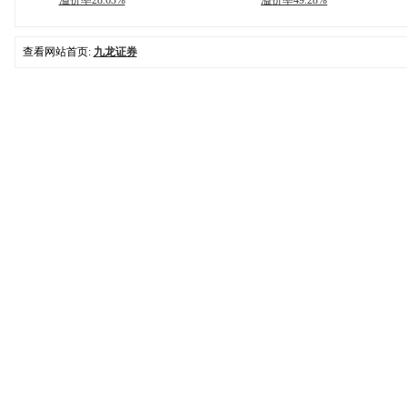
溢价率28.63%
溢价率49.28%
查看网站首页:
九龙证券