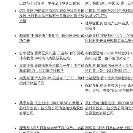
巴西与非洲资源，争夺全球铁矿定价权
家，韩国2家，中国仅1家，还
珺牛策略 护航黄河流域生态保护和高质量
汇操盘 高华证券2024年净利润0
发展 水行政执法与检察公益诉讼协作持续
比减少75.57%
推进
捷希缘配资 住宅产业年会及T2
都召开
顺策略 中国房协 “服务中小房企座谈会”成
亿正策略 守护师生“舌尖上的
功召开
区钟村街开展校园饭堂食品安
公牛配资 番禺区第九届“工会杯”职工羽毛
都优配送端 25万帕萨特跌到1
球赛收官 钟村街代表队斩获佳绩
跑4万公里，值不值你来定？
海陆证券 新能源车免税最后一年！明年买
配配查 最简单的长寿法：每天
车多花1万，30万车主咋选？
这件事，死亡风险降低12%！
大盈家 国产九价HPV疫苗今日开打，两针
亿融配资 看！北大同学拍到的
接种价降至千元
配亿多配资 深看校园 | 一所森
奇、勇气、有爱”育出少年锋
共享财富 民生银行（600016.SH）新增一
慧仁策略 浦发银行（600000.
起对外投资，被投资公司为金陵饭店股份
起对外投资，被投资公司为北
有限公司
资讯股份有限公司
配资盘 8月21日联创转债下跌0.42%，转股
翻乐股 8月21日奥佳转债上涨0